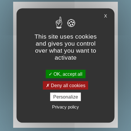
Abonnez vous !
X
Ne ratez plus aucune info sur les
This site uses cookies
prochaines animations pour vos
and gives you control
over what you want to
enfants !
activate
OK, accept all
Deny all cookies
Personalize
Privacy policy
S'ABONNER